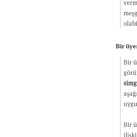
verm
meşg
olabi
Bir üye
Bir 
görü
simg
aşağ
uygu
Bir 
iliş