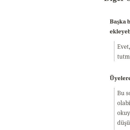
Başka b
ekleyeb
Evet
tutma
Üyelere
Bu s
olab
okuy
düşü