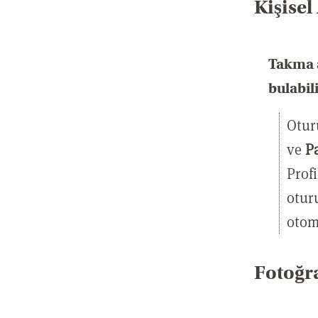
Kişisel
Takma a
bulabil
Otur
ve
P
Profi
otur
otom
Fotoğr