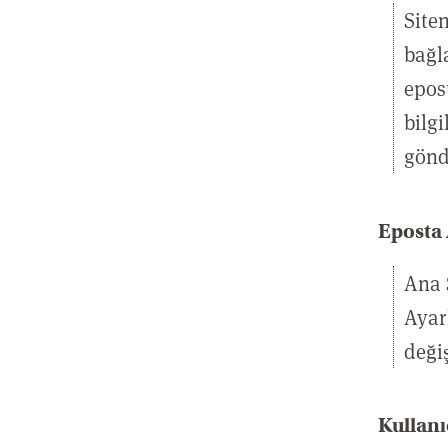
Site
bağl
epos
bilg
gönd
Eposta 
Ana 
Ayarl
değiş
Kullanı