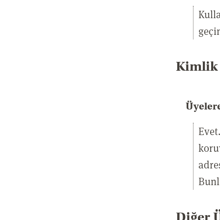
Kulla
geçi
Kimlik 
Üyelere
Evet
koru
adre
Bunla
Diğer Ü