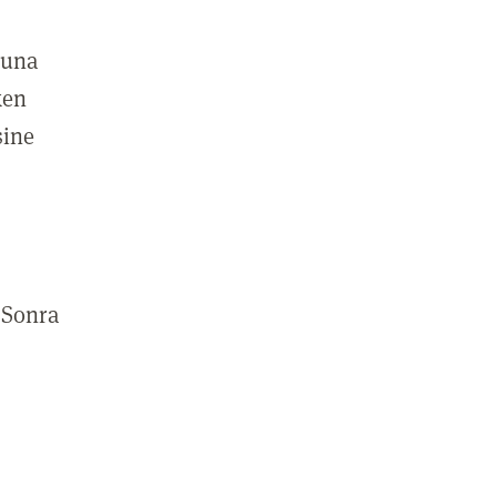
ğuna
ken
sine
 Sonra