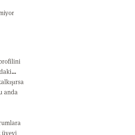
nmiyor
rofilini
ndaki
...
kalkışırsa
şu anda
orumlara
z üyeyi