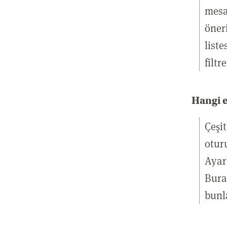
mesaj
öneri
list
filtr
Hangi e
Çeşi
otur
Ayarl
Bura
bunl