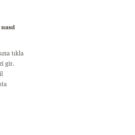
nasıl
ına tıkla
i gir.
il
sta