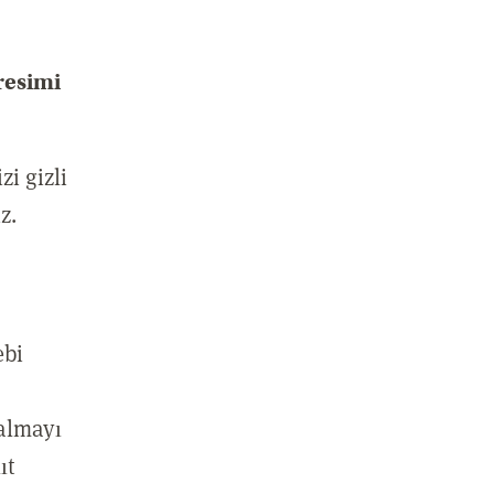
resimi
i gizli
z.
ebi
 almayı
ıt