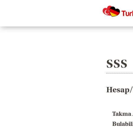
SSS
Hesap/K
Takma 
Bulabil