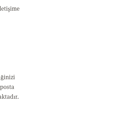
letişime
ğinizi
eposta
aktadır.