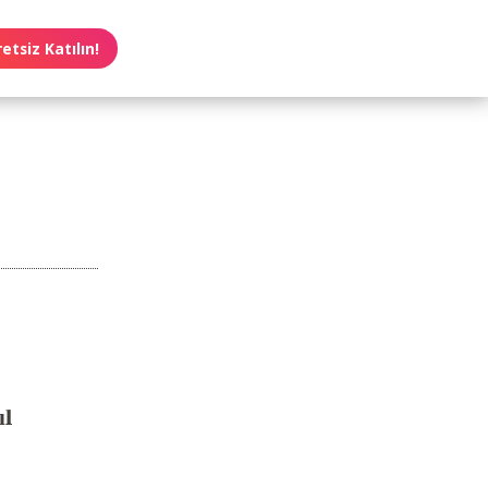
etsiz Katılın!
ıl