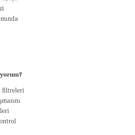
zi
ısmında
mıyorum?
iltreleri
aşmasını
leri
ontrol