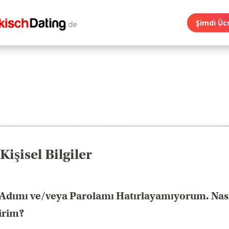
Şimdi Ücr
işisel Bilgiler
Adımı ve/veya Parolamı Hatırlayamıyorum. Nas
irim?