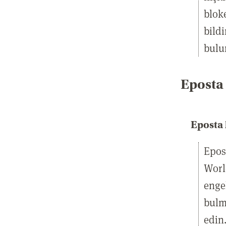
blok
bildi
bul
Eposta 
Eposta
Epos
Worl
engel
bulm
edin