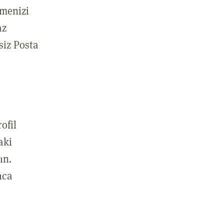
emenizi
az
siz Posta
ofil
aki
ın.
ıca