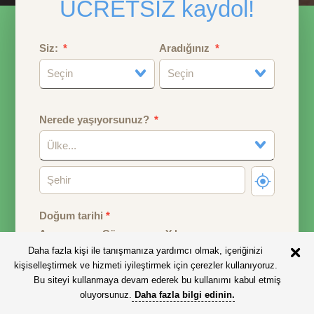
ÜCRETSİZ kaydol!
Siz:
Aradığınız
Seçin
Seçin
Nerede yaşıyorsunuz?
Ülke...
Doğum tarihi
*
Ay
Gün
Yıl
Daha fazla kişi ile tanışmanıza yardımcı olmak, içeriğinizi
kişiselleştirmek ve hizmeti iyileştirmek için çerezler kullanıyoruz.
Doğum tarihiniz yaşınızı hesaplamak için kullanılacaktır.
Bu siteyi kullanmaya devam ederek bu kullanımı kabul etmiş
oluyorsunuz.
Daha fazla bilgi edinin
.
Eposta adresi